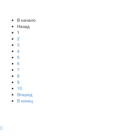
В начало
Назад
1
2
3
4
5
6
7
8
9
10
Вперед
В конец