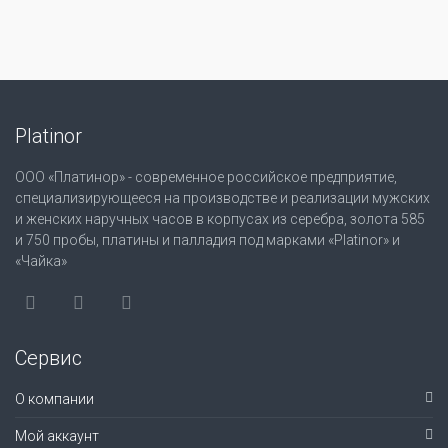
Platinor
ООО «Платинор» - современное российское предприятие,
специализирующееся на производстве и реализации мужских
и женских наручных часов в корпусах из серебра, золота 585
и 750 пробы, платины и палладия под марками «Platinor» и
«Чайка»
Сервис
О компании
Мой аккаунт