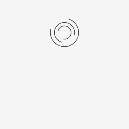
Женские серебряные часы «Анжелина»
Артикул:
98706.316
41800 ₽
Выбрать опцию