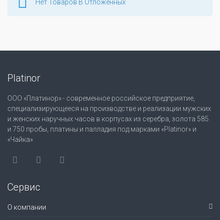
Нет Товаров В Отложенных
Platinor
ООО «Платинор» - современное российское предприятие,
специализирующееся на производстве и реализации мужских
и женских наручных часов в корпусах из серебра, золота 585
и 750 пробы, платины и палладия под марками «Platinor» и
«Чайка»
Сервис
О компании