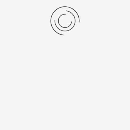
Женские серебряные часы «Илона»
Артикул:
78206в.507
3140 ₽
Выбрать опцию
показать:
товаров на странице