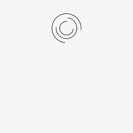
Женские серебряные часы «Аннабель»
Артикул:
92706А.636
33900 ₽
Выбрать опцию