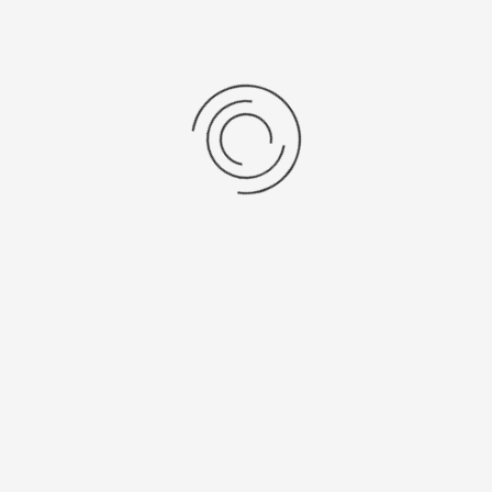
Мужские золотые часы «Сальвадор»
Артикул:
58450.206
756400 ₽
Выбрать опцию