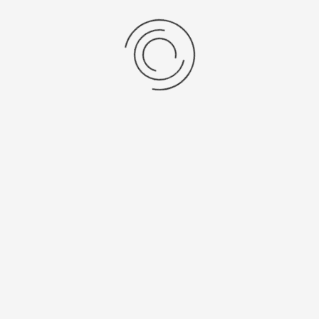
30
показать:
товаров на странице
Platinor
ООО «Платинор» - современное российское предприятие,
специализирующееся на производстве и реализации мужских
и женских наручных часов в корпусах из серебра, золота 585
и 750 пробы, платины и палладия под марками «Platinor» и
«Чайка»
Сервис
О компании