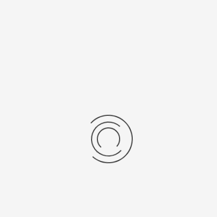
Рецензии
Последние отзывы
Еще нет отзывов об этом товаре.
Пожалуйста напишите (краткую) рецензию....(мин. 0, макс. 2000
знаков)
Во-первых: Оцените данный товар. Пожалуйста, выберите оценку от 0
(плохо) до 5 (отлично).
Набранные символы:
Рейтинг:
Комментарии
You have no rights to post comments