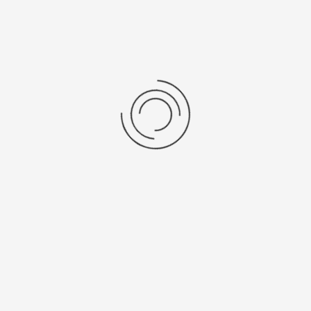
НОВИНКА
Мужские часы из платины «Консул»
Артикул:
57770С.103
3218600 ₽
Выбрать опцию