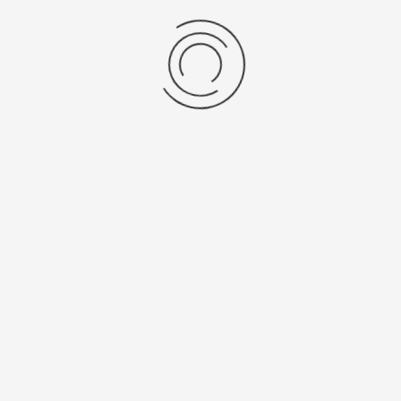
Мужские серебряные часы «Маршал»
Артикул:
58100С.615
329000 ₽
Выбрать опцию
показать:
товаров на странице