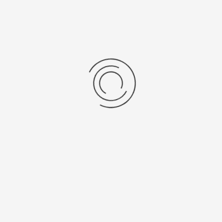
Женские серебряные часы «Агата»
Артикул:
43906.103
26850 ₽
Выбрать опцию