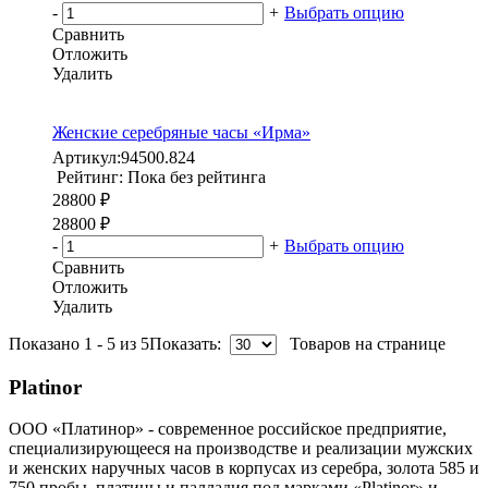
-
+
Выбрать опцию
Сравнить
Отложить
Удалить
Женские серебряные часы «Ирма»
Артикул:
94500.824
Рейтинг: Пока без рейтинга
28800 ₽
28800 ₽
-
+
Выбрать опцию
Сравнить
Отложить
Удалить
Показано 1 - 5 из 5
Показать:
Товаров на странице
Platinor
ООО «Платинор» - современное российское предприятие,
специализирующееся на производстве и реализации мужских
и женских наручных часов в корпусах из серебра, золота 585 и
750 пробы, платины и палладия под марками «Platinor» и