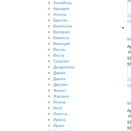
Аннабель
Аркадия
Ассоль
Бритни
Валенсия
Валерия
Ванесса
М
Венеция
А
Весна
Р
Веста
5
Галатея
5
Дездемона
Джейн
Джина
Джулия
Жанет
Жасмин
Илона
М
Инга
А
Инесса
Р
Ирена
5
Ирма
5