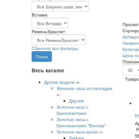
Вставка
Просмот
Сортиро
Ремень/Браслет
Артикул 
Названи
Сбросить все фильтры
Категор
Цена то
Показано
Весь каталог
Товаро
Другие модели
+
-
Женские часы из палладия
+
-
Джулия
Золотые часы с
бриллиантами
М
Золотые часы с
А
бриллиантами "Винтаж"
Р
Золотые часы-кулон
+
-
5
Дебора