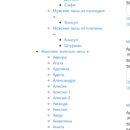
5
Софи
Мужские часы из палладия
+
-
Консул
Мужские часы из платины
+
-
Консул
М
Штурман
А
Женские золотые часы
+
-
Р
Аврора
5
Агата
5
Аделина
Адель
Александра
Алисия
Алисия-1
Алисия-2
Аманда
М
Амелия
А
Амур
Р
Анжелина
5
Анита
5