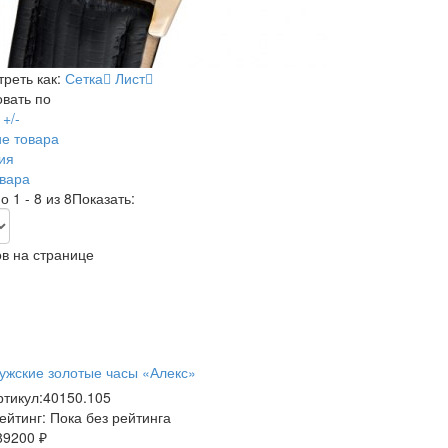
реть как:
Сетка
Лист
вать по
+/-
е товара
ия
вара
 1 - 8 из 8
Показать:
в на странице
ужские золотые часы «Алекс»
ртикул:
40150.105
ейтинг: Пока без рейтинга
89200 ₽