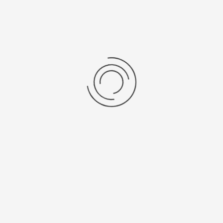
Во-первых: Оцените данный товар. Пожалуйста, выберите оценку от 0
(плохо) до 5 (отлично).
Набранные символы:
Рейтинг:
Комментарии
You have no rights to post comments
Platinor
ООО «Платинор» - современное российское предприятие,
специализирующееся на производстве и реализации мужских
и женских наручных часов в корпусах из серебра, золота 585
и 750 пробы, платины и палладия под марками «Platinor» и