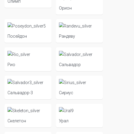
Олимп
Орион
Посейдон
Рандеву
Рио
Сальвадор
Сальвадор-3
Сириус
Скелетон
Урал