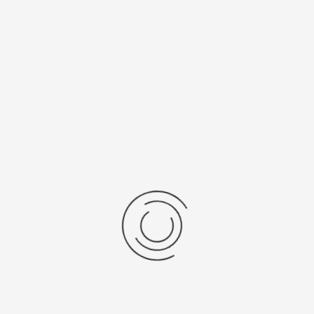
ы, мм
Тип механизма
Кварцевый
ия
Механизм
цев
Япония, "Citizen Co. Ltd."
/Браслет
Средний вес, г
2015
39
 механизма
Источник питания
SR 916 SW
ензии
дние отзывы
отзывов об этом товаре.
та напишите (краткую) рецензию....(мин. 0, макс. 2000 знаков)