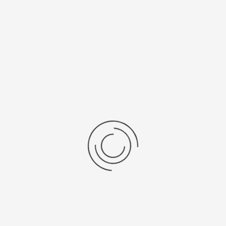
Рецензии
Последние отзывы
Еще нет отзывов об этом товаре.
Пожалуйста напишите (краткую) рецензию....(мин. 0, макс. 2000
знаков)
Во-первых: Оцените данный товар. Пожалуйста, выберите оценку от 0
(плохо) до 5 (отлично).
Набранные символы:
Рейтинг:
Комментарии
You have no rights to post comments