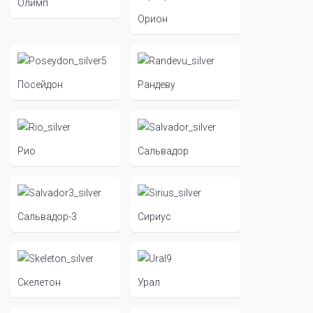
Олимп
Орион
Посейдон
Рандеву
Рио
Сальвадор
Сальвадор-3
Сириус
Скелетон
Урал