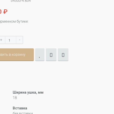
54500-4.834
0 ₽
ирменном бутике:
+
-
вить в корзину
Ширина ушка, мм
18
Вставка
без вставки