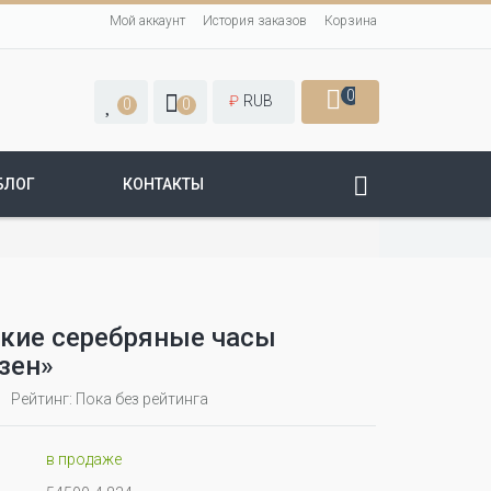
Мой аккаунт
История заказов
Корзина
0
₽
RUB
0
0
БЛОГ
КОНТАКТЫ
кие серебряные часы
зен»
Рейтинг: Пока без рейтинга
в продаже