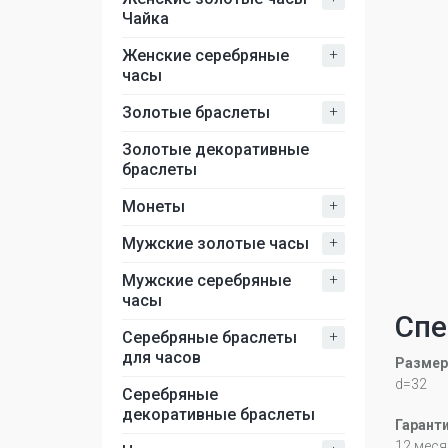
Чайка
+
Женские серебряные
часы
+
Золотые браслеты
Золотые декоративные
браслеты
+
Монеты
+
Мужские золотые часы
+
Мужские серебряные
часы
Спе
+
Серебряные браслеты
для часов
Размер
d=32
Серебряные
декоративные браслеты
Гарант
12 меся