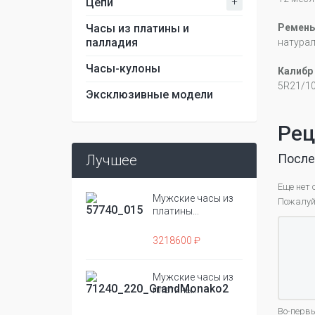
+
Цепи
Часы из платины и
Ремень
палладия
натура
Часы-кулоны
Калибр
5R21/1
Эксклюзивные модели
Рец
После
Лучшее
Еще нет 
Мужские часы из
Пожалуйс
платины...
3218600 ₽
Мужские часы из
платины...
Во-первы