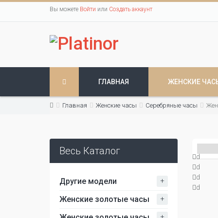
Вы можете
Войти
или
Создать аккаунт
ГЛАВНАЯ
ЖЕНСКИЕ ЧАС
Главная
Женские часы
Серебряные часы
Жен
Весь Каталог
d
d
d
+
Другие модели
d
+
Женские золотые часы
+
Женские золотые часы