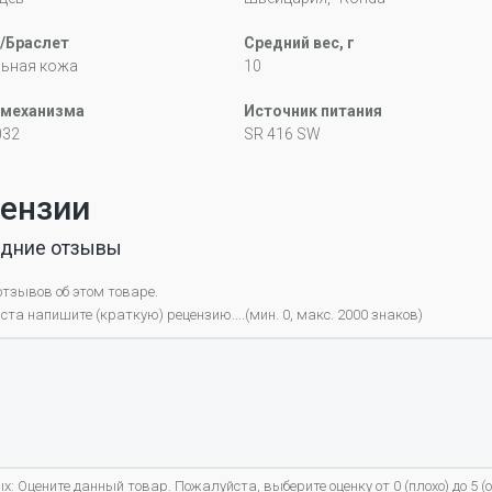
/Браслет
Средний вес, г
льная кожа
10
 механизма
Источник питания
032
SR 416 SW
ензии
дние отзывы
отзывов об этом товаре.
та напишите (краткую) рецензию....(мин. 0, макс. 2000 знаков)
х: Оцените данный товар. Пожалуйста, выберите оценку от 0 (плохо) до 5 (о