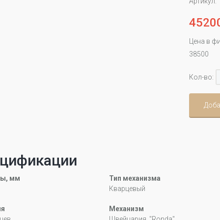
Артикул:
4520
Цена в ф
38500
Кол-во:
Доба
цификации
ы, мм
Тип механизма
Кварцевый
ия
Механизм
цев
Швейцария, "Ronda"