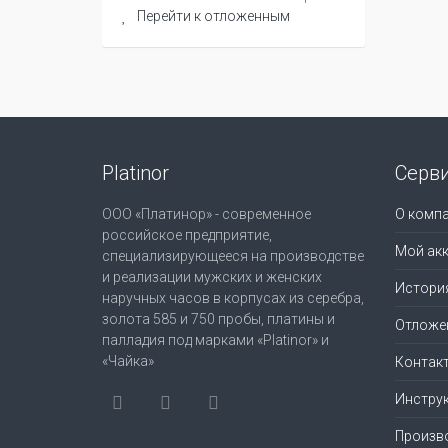
Перейти к отложенным
Platinor
Серв
ООО «Платинор» - современное
О комп
российское предприятие,
Мой акк
специализирующееся на производстве
и реализации мужских и женских
Истори
наручных часов в корпусах из серебра,
золота 585 и 750 пробы, платины и
Отложе
палладия под марками «Platinor» и
«Чайка»
Контак
Инструк
Произв