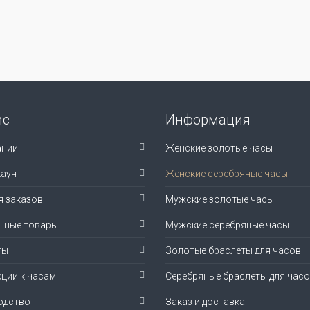
ис
Информация
ании
Женские золотые часы
аунт
Женские серебряные часы
я заказов
Мужские золотые часы
нные товары
Мужские серебряные часы
ты
Золотые браслеты для часов
ции к часам
Серебряные браслеты для час
одство
Заказ и доставка