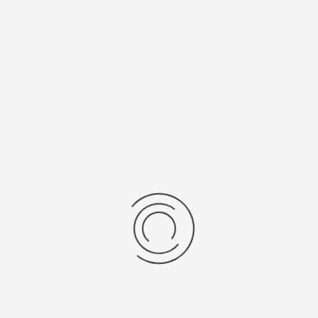
нь/Браслет
Средний вес, г
ральная кожа
2,7
бр механизма
Источник питания
/1032
SR 416 SW / 317
рнуться к: Женские золотые часы