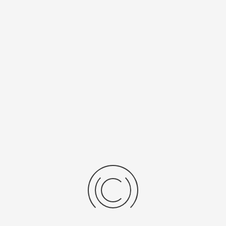
Спецификации
Рецензии
Комментарии
Platinor
ООО «Платинор» - современное российское предприятие,
специализирующееся на производстве и реализации мужских
и женских наручных часов в корпусах из серебра, золота 585
и 750 пробы, платины и палладия под марками «Platinor» и
«Чайка»