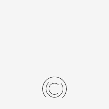
10
серебро 925
Калибр
Источник
механизма
питания
1032
317
Рецензии
Последние отзывы
Еще нет отзывов об этом товаре.
Пожалуйста напишите (краткую) рецензию....(мин. 0, макс. 2000
знаков)
Во-первых: Оцените данный товар. Пожалуйста, выберите оценку от 0