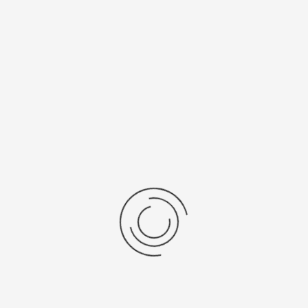
5Y30
SR 521 SW
Рецензии
Последние отзывы
Еще нет отзывов об этом товаре.
Пожалуйста напишите (краткую) рецензию....(мин. 0, макс. 2000
знаков)
Во-первых: Оцените данный товар. Пожалуйста, выберите оценку от 0
(плохо) до 5 (отлично).
Набранные символы:
Рейтинг: