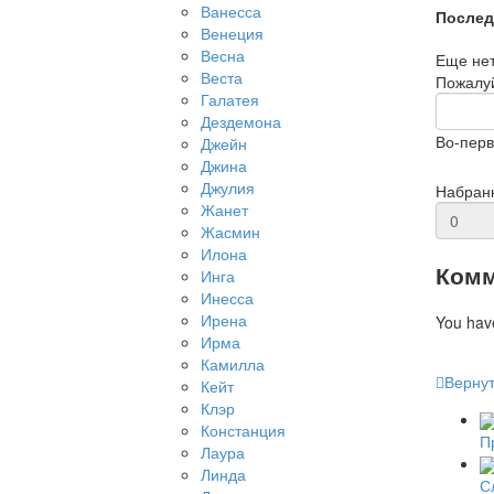
Ванесса
Послед
Венеция
Весна
Еще нет
Веста
Пожалуй
Галатея
Дездемона
Во-перв
Джейн
Джина
Джулия
Набран
Жанет
Жасмин
Илона
Комм
Инга
Инесса
Ирена
You hav
Ирма
Камилла
Вернут
Кейт
Клэр
Констанция
П
Лаура
Линда
С