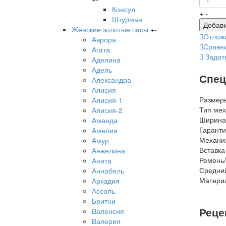
Консул
+
-
Штурман
Добави
Женские золотые часы
+
-
Отлож
Аврора
Сравн
Агата
Задат
Аделина
Адель
Спец
Александра
Алисия
Размер
Алисия-1
Тип ме
Алисия-2
Ширина
Аманда
Гаранти
Амелия
Механи
Амур
Вставка
Анжелина
Ремень/
Анита
Средний
Аннабель
Матери
Аркадия
Ассоль
Бритни
Реце
Валенсия
Валерия