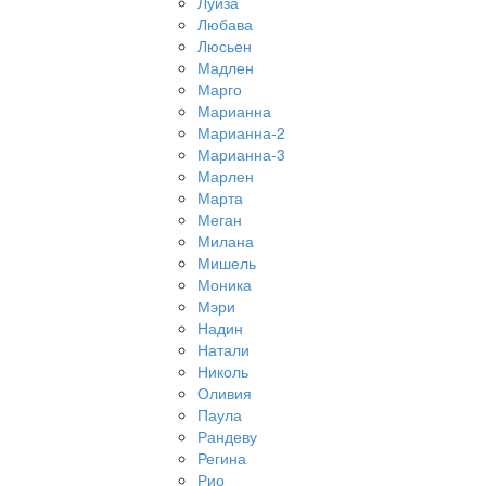
Луиза
Любава
Люсьен
Мадлен
Марго
Марианна
Марианна-2
Марианна-3
Марлен
Марта
Меган
Милана
Мишель
Моника
Мэри
Надин
Натали
Николь
Оливия
Паула
Рандеву
Регина
Рио