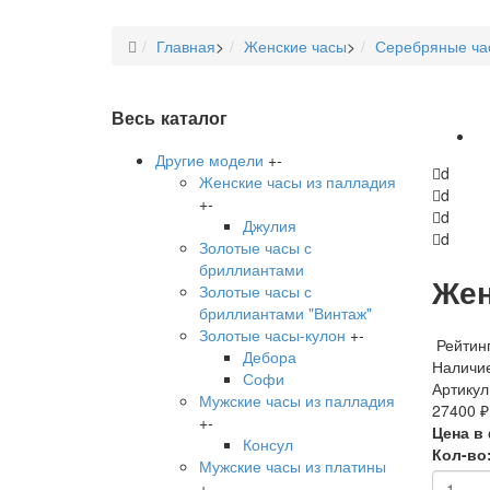
Главная
>
Женские часы
>
Серебряные ча
Весь каталог
Другие модели
+
-
d
Женские часы из палладия
d
+
-
d
Джулия
d
Золотые часы с
бриллиантами
Жен
Золотые часы с
бриллиантами "Винтаж"
Золотые часы-кулон
+
-
Рейтинг
Дебора
Наличие
Софи
Артикул
Мужские часы из палладия
27400 ₽
+
-
Цена в
Консул
Кол-во
Мужские часы из платины
+
-