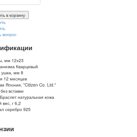
ть в корзину
ить
ить
ь вопрос
ификации
ы, мм
12х23
ханизма
Кварцевый
 ушка, мм
8
я
12 месяцев
зм
Япония, "Citizen Co. Ltd."
без вставки
Браслет
натуральная кожа
 вес, г
6,2
ал
серебро 925
нзии