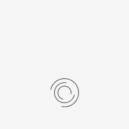
Кварцевый
зм
Вставка
"Citizen Co. Ltd."
без вставки
 вес, г
Материал
желтое золото 585
ензии
дние отзывы
отзывов об этом товаре.
та напишите (краткую) рецензию....(мин. 0, макс. 2000 знаков)