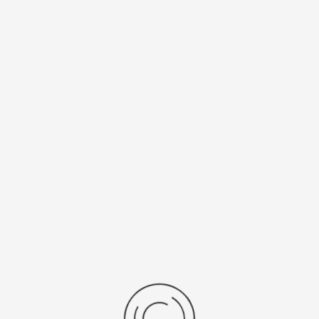
ия»
«Оливия»
л:
97956.514
Артикул:
97956.535
0 ₽
579700 ₽
брать опцию
Выбрать опцию
30
 31 - 38 из 38
показать:
товаров на странице