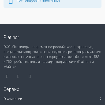
Нет Товаров В Отложенных
Platinor
ООО «Платинор» - современное российское предприятие,
специализирующееся на производстве и реализации мужских
и женских наручных часов в корпусах из серебра, золота 585
и 750 пробы, платины и палладия под марками «Platinor» и
«Чайка»
Сервис
О компании