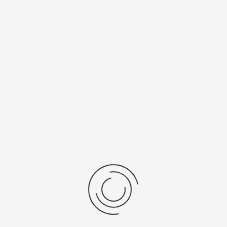
Рецензии
Последние отзывы
Еще нет отзывов об этом товаре.
Пожалуйста напишите (краткую) рецензию....(мин. 0, макс. 2000
знаков)
Во-первых: Оцените данный товар. Пожалуйста, выберите оценку от 0
(плохо) до 5 (отлично).
Набранные символы:
Рейтинг:
Комментарии
0
ООО "Тритон"
#1