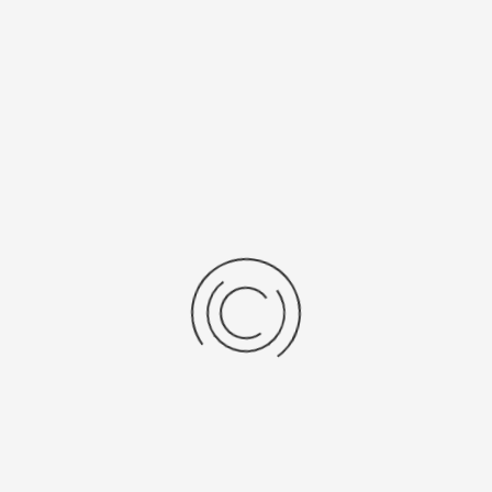
Рецензии
Последние отзывы
Еще нет отзывов об этом товаре.
Пожалуйста напишите (краткую) рецензию....(мин. 0, макс. 2000
знаков)
Во-первых: Оцените данный товар. Пожалуйста, выберите оценку от 0
(плохо) до 5 (отлично).
Набранные символы:
Рейтинг:
Комментарии
You have no rights to post comments