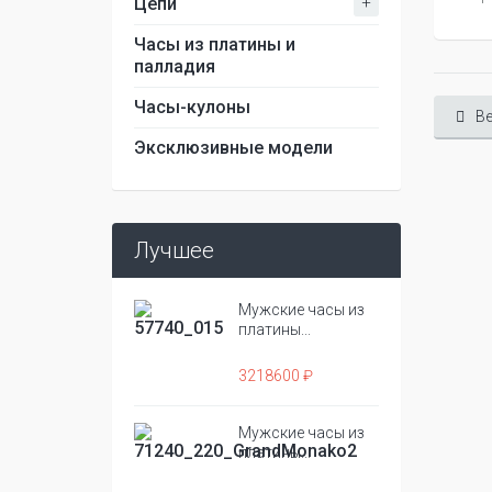
+
Цепи
Часы из платины и
палладия
Часы-кулоны
Ве
Эксклюзивные модели
Лучшее
Мужские часы из
платины...
3218600 ₽
Мужские часы из
платины...