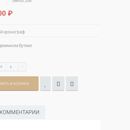
58450.206
00 ₽
й хронограф
ирменном бутике:
+
-
вить в корзину
КОММЕНТАРИИ