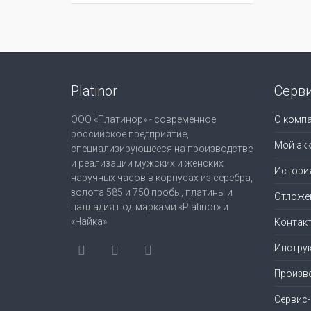
Platinor
Серв
ООО «Платинор» - современное
О комп
российское предприятие,
Мой акк
специализирующееся на производстве
и реализации мужских и женских
Истори
наручных часов в корпусах из серебра,
золота 585 и 750 пробы, платины и
Отложе
палладия под марками «Platinor» и
«Чайка»
Контак
Инструк
Произв
Сервис