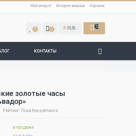
Мой аккаунт
История заказов
Корзина
0
₽
RUB
0
0
БЛОГ
КОНТАКТЫ
кие золотые часы
ьвадор»
Рейтинг: Пока без рейтинга
в продаже