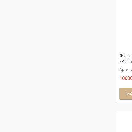
Женск
«Викт
Артику
10000
Вы