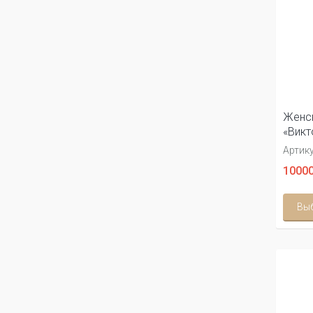
Женск
«Викт
Артику
10000
Вы