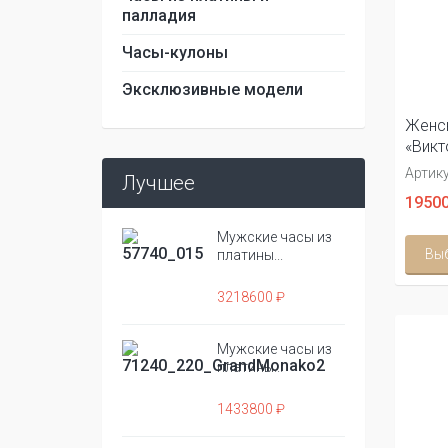
палладия
Часы-кулоны
Эксклюзивные модели
Женск
«Викт
Артику
Лучшее
19500
Мужские часы из
Вы
платины...
3218600 ₽
Мужские часы из
платины...
1433800 ₽