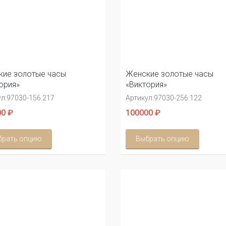
ие золотые часы
Женские золотые часы
ория»
«Виктория»
л:
97030-156.217
Артикул:
97030-256.122
0 ₽
100000 ₽
брать опцию
Выбрать опцию