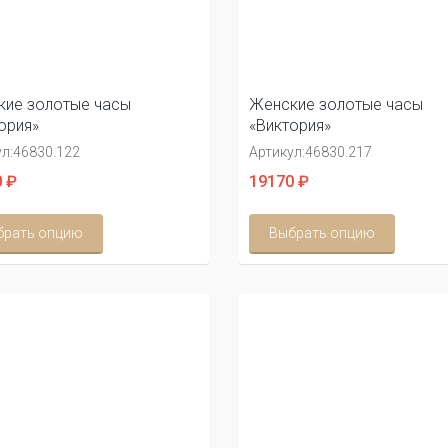
ие золотые часы
Женские золотые часы
ория»
«Виктория»
л:
46830.122
Артикул:
46830.217
 ₽
19170 ₽
брать опцию
Выбрать опцию