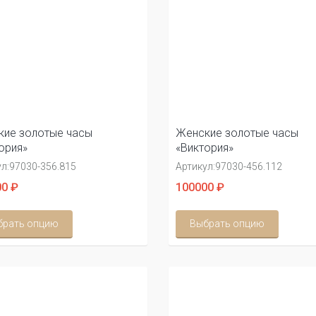
ие золотые часы
Женские золотые часы
ория»
«Виктория»
л:
97030-356.815
Артикул:
97030-456.112
0 ₽
100000 ₽
брать опцию
Выбрать опцию