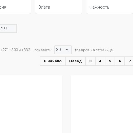
рия
Злата
Нежность
л +/-
30
 271 - 300 из 332
показать:
товаров на странице
В начало
Назад
3
4
5
6
7