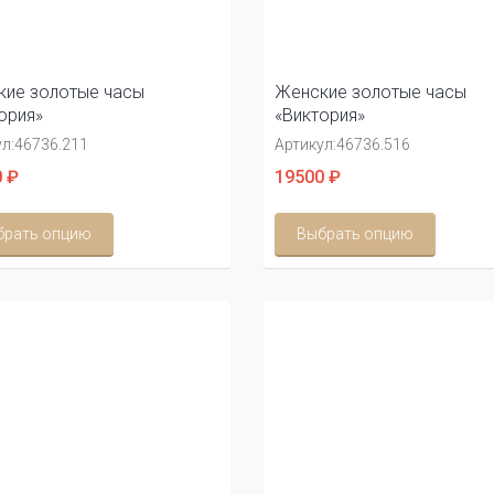
ие золотые часы
Женские золотые часы
ория»
«Виктория»
л:
46736.211
Артикул:
46736.516
 ₽
19500 ₽
брать опцию
Выбрать опцию