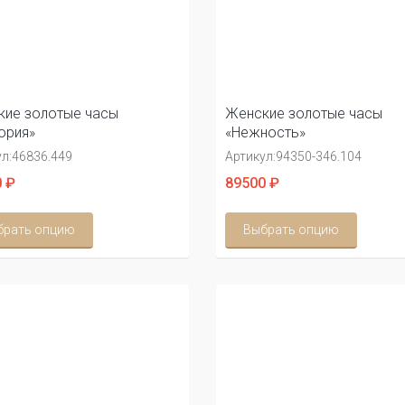
ие золотые часы
Женские золотые часы
ория»
«Нежность»
л:
46836.449
Артикул:
94350-346.104
 ₽
89500 ₽
брать опцию
Выбрать опцию