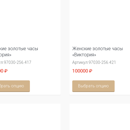
ие золотые часы
Женские золотые часы
ория»
«Виктория»
л:
97030-256.417
Артикул:
97030-256.421
0 ₽
100000 ₽
брать опцию
Выбрать опцию