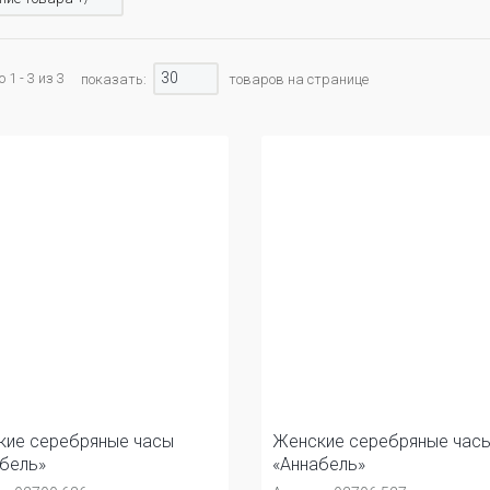
30
1 - 3 из 3
показать:
товаров на странице
кие серебряные часы
Женские серебряные час
бель»
«Аннабель»