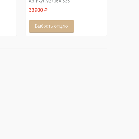
Артикул:
92706А.636
33900 ₽
Выбрать опцию