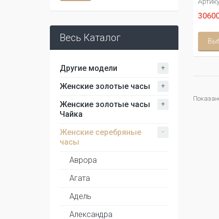
Артику
30600
Весь Каталог
Вы
+
Другие модели
+
Женские золотые часы
Показано 
+
Женские золотые часы
Чайка
-
Женские серебряные
часы
Аврора
Агата
Адель
Александра