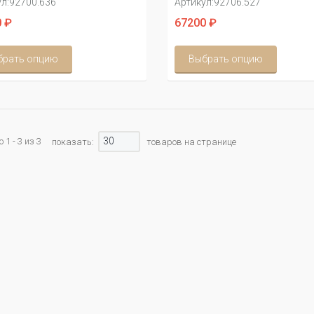
л:
92700.636
Артикул:
92706.527
 ₽
67200 ₽
брать опцию
Выбрать опцию
30
1 - 3 из 3
показать:
товаров на странице