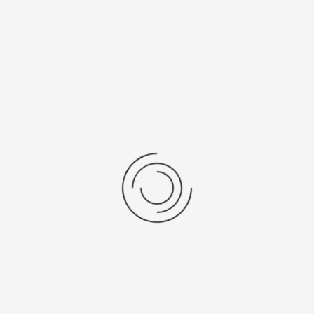
Последние отзывы
Еще нет отзывов об этом товаре.
Пожалуйста напишите (краткую) рецензию....(мин. 0, макс. 2000
знаков)
Во-первых: Оцените данный товар. Пожалуйста, выберите оценку от 0
(плохо) до 5 (отлично).
Набранные символы:
Рейтинг:
Комментарии
You have no rights to post comments