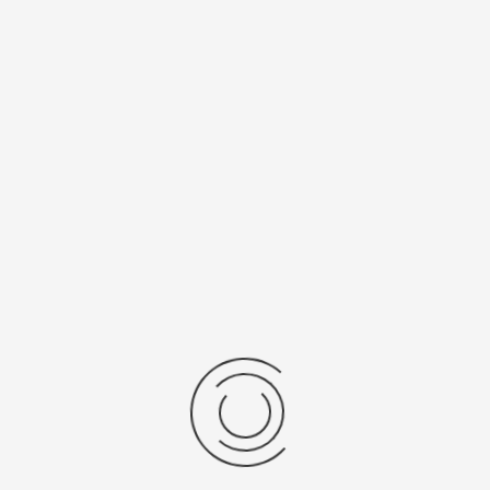
Спецификации
Рецензии
Комментарии
Platinor
ООО «Платинор» - современное российское предприятие,
специализирующееся на производстве и реализации мужских
и женских наручных часов в корпусах из серебра, золота 585
и 750 пробы, платины и палладия под марками «Platinor» и
«Чайка»