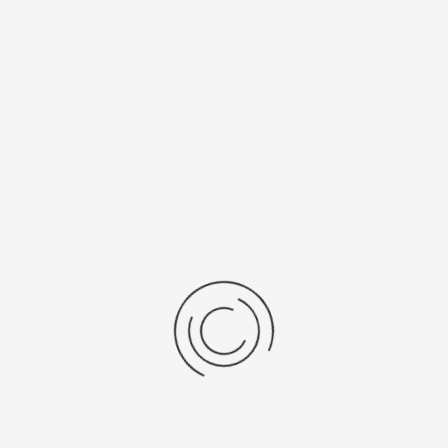
механизма
8N24
Рецензии
Последние отзывы
Еще нет отзывов об этом товаре.
Пожалуйста напишите (краткую) рецензию....(мин. 0, макс. 2000
знаков)
Во-первых: Оцените данный товар. Пожалуйста, выберите оценку от 0
(плохо) до 5 (отлично).
Набранные символы:
Рейтинг: