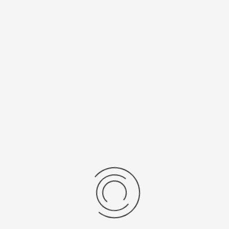
Спецификации
Рецензии
Комментарии
Platinor
ООО «Платинор» - современное российское предприятие,
специализирующееся на производстве и реализации мужских
и женских наручных часов в корпусах из серебра, золота 585
и 750 пробы, платины и палладия под марками «Platinor» и
«Чайка»