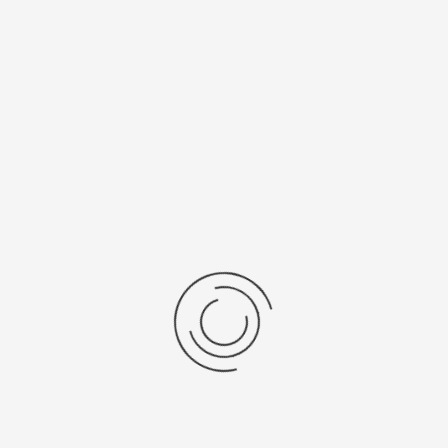
анизм
Вставка
я, "Citizen Co. Ltd."
без вставки
ний вес, г
Материал
золото 585
чник питания
21 SW
рнуться к: Женские золотые часы