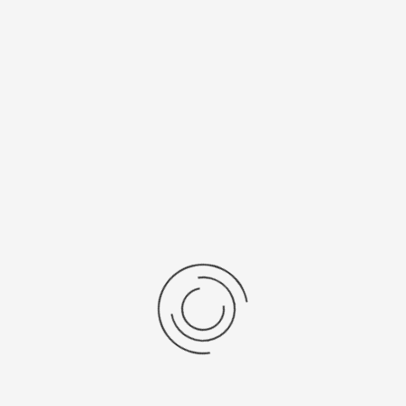
Калибр
Источник
механизма
питания
6Р20
SR 621 SW
Рецензии
Последние отзывы
Еще нет отзывов об этом товаре.
Пожалуйста напишите (краткую) рецензию....(мин. 0, макс. 2000
знаков)
Во-первых: Оцените данный товар. Пожалуйста, выберите оценку от 0
(плохо) до 5 (отлично).
Набранные символы:
Рейтинг: