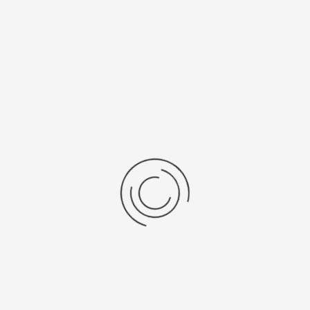
Последние отзывы
Еще нет отзывов об этом товаре.
Пожалуйста напишите (краткую) рецензию....(мин. 0, макс. 2000
знаков)
Во-первых: Оцените данный товар. Пожалуйста, выберите оценку от 0
(плохо) до 5 (отлично).
Набранные символы:
Рейтинг:
Комментарии
You have no rights to post comments