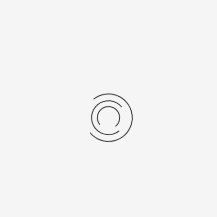
Еще нет отзывов об этом товаре.
Пожалуйста напишите (краткую) рецензию....(мин. 0, макс. 2000
знаков)
Во-первых: Оцените данный товар. Пожалуйста, выберите оценку от 0
(плохо) до 5 (отлично).
Набранные символы:
Рейтинг:
Комментарии
You have no rights to post comments