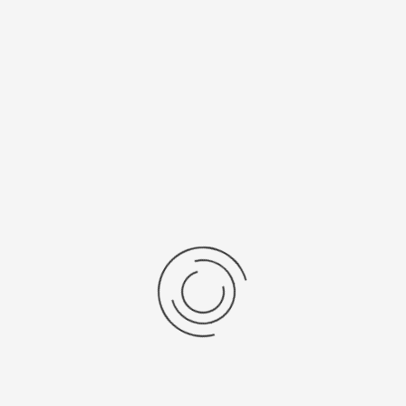
цификации
а
Средний вес, г
авки
8
ензии
дние отзывы
отзывов об этом товаре.
та напишите (краткую) рецензию....(мин. 0, макс. 2000 знаков)
х: Оцените данный товар. Пожалуйста, выберите оценку от 0 (плохо) до 5 (о