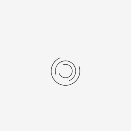
Еще нет отзывов об этом товаре.
Пожалуйста напишите (краткую) рецензию....(мин. 0, макс. 2000
знаков)
Во-первых: Оцените данный товар. Пожалуйста, выберите оценку от 0
(плохо) до 5 (отлично).
Набранные символы:
Рейтинг:
Комментарии
You have no rights to post comments