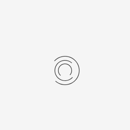
Еще нет отзывов об этом товаре.
Пожалуйста напишите (краткую) рецензию....(мин. 0, макс. 2000
знаков)
Во-первых: Оцените данный товар. Пожалуйста, выберите оценку от 0
(плохо) до 5 (отлично).
Набранные символы:
Рейтинг:
Комментарии
You have no rights to post comments