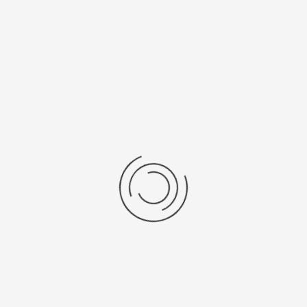
Последние отзывы
Еще нет отзывов об этом товаре.
Пожалуйста напишите (краткую) рецензию....(мин. 0, макс. 2000
знаков)
Во-первых: Оцените данный товар. Пожалуйста, выберите оценку от 0
(плохо) до 5 (отлично).
Набранные символы:
Рейтинг:
Комментарии
You have no rights to post comments