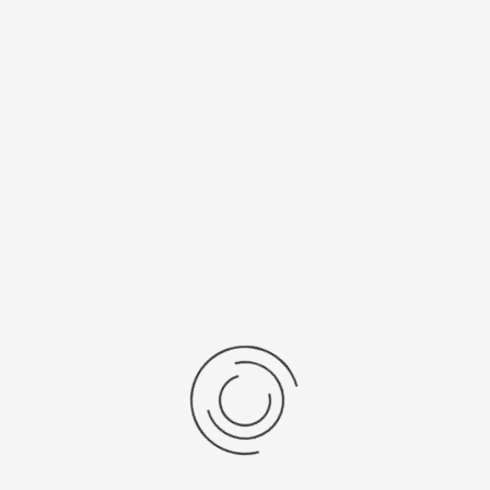
Спецификации
Рецензии
Комментарии
Platinor
ООО «Платинор» - современное российское предприятие,
специализирующееся на производстве и реализации мужских
и женских наручных часов в корпусах из серебра, золота 585
и 750 пробы, платины и палладия под марками «Platinor» и
«Чайка»