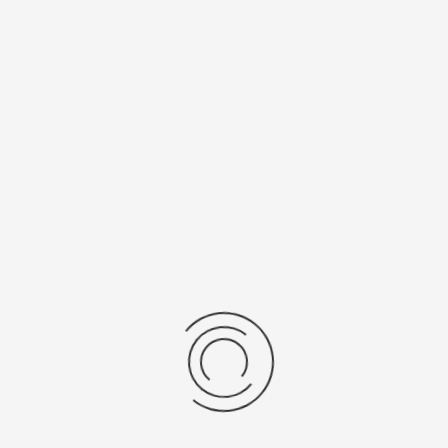
3,1
золото 585
Калибр
Источник
механизма
питания
5Y30
SR 521 SW
Рецензии
Последние отзывы
Еще нет отзывов об этом товаре.
Пожалуйста напишите (краткую) рецензию....(мин. 0, макс. 2000
знаков)
Во-первых: Оцените данный товар. Пожалуйста, выберите оценку от 0