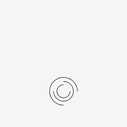
нь/Браслет
Средний вес, г
ральная кожа
5,4
бр механизма
Источник питания
SR 521 SW
рнуться к: Женские золотые часы Чайка