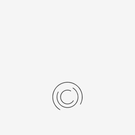
/Браслет
Средний вес, г
льная кожа
3,1
 механизма
Источник питания
SR 521 SW
ензии
дние отзывы
отзывов об этом товаре.
та напишите (краткую) рецензию....(мин. 0, макс. 2000 знаков)
х: Оцените данный товар. Пожалуйста, выберите оценку от 0 (плохо) до 5 (о