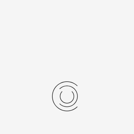
/Браслет
Средний вес, г
льная кожа
4,9
 механизма
1032
ензии
дние отзывы
отзывов об этом товаре.
та напишите (краткую) рецензию....(мин. 0, макс. 2000 знаков)
х: Оцените данный товар. Пожалуйста, выберите оценку от 0 (плохо) до 5 (о